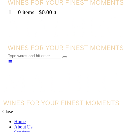
0 items
-
$0.00
0
Close
Home
About Us