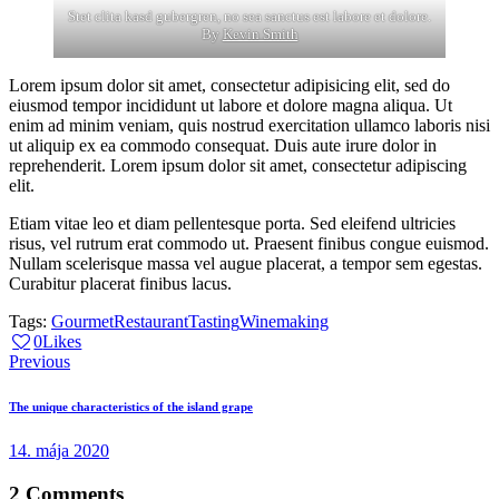
Stet clita kasd gubergren, no sea sanctus est labore et dolore.
By
Kevin Smith
Lorem ipsum dolor sit amet, consectetur adipisicing elit, sed do
eiusmod tempor incididunt ut labore et dolore magna aliqua. Ut
enim ad minim veniam, quis nostrud exercitation ullamco laboris nisi
ut aliquip ex ea commodo consequat. Duis aute irure dolor in
reprehenderit. Lorem ipsum dolor sit amet, consectetur adipiscing
elit.
Etiam vitae leo et diam pellentesque porta. Sed eleifend ultricies
risus, vel rutrum erat commodo ut. Praesent finibus congue euismod.
Nullam scelerisque massa vel augue placerat, a tempor sem egestas.
Curabitur placerat finibus lacus.
Tags:
Gourmet
Restaurant
Tasting
Winemaking
Twitter-
Facebook
Share-
Copy
0
Likes
Navigácia
new
email
URL
Previous
to
v
clipboard
The unique characteristics of the island grape
článku
14. mája 2020
2 Comments