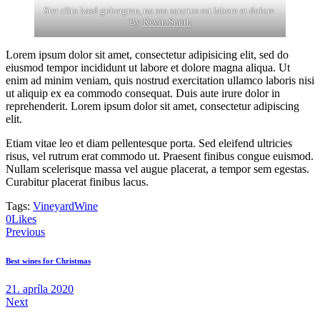
Stet clita kasd gubergren, no sea sanctus est labore et dolore.
By
Kevin Smith
Lorem ipsum dolor sit amet, consectetur adipisicing elit, sed do
eiusmod tempor incididunt ut labore et dolore magna aliqua. Ut
enim ad minim veniam, quis nostrud exercitation ullamco laboris nisi
ut aliquip ex ea commodo consequat. Duis aute irure dolor in
reprehenderit. Lorem ipsum dolor sit amet, consectetur adipiscing
elit.
Etiam vitae leo et diam pellentesque porta. Sed eleifend ultricies
risus, vel rutrum erat commodo ut. Praesent finibus congue euismod.
Nullam scelerisque massa vel augue placerat, a tempor sem egestas.
Curabitur placerat finibus lacus.
Tags:
Vineyard
Wine
Twitter-
Facebook
Share-
Copy
0
Likes
Navigácia
new
email
URL
Previous
to
v
clipboard
Best wines for Christmas
článku
21. apríla 2020
Next