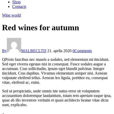
Shop
Contacts
facebook-
twitter-
dribble-
instagram
Wine world
1
x
new
Red wines for autumn
By
MALBECLTD
21. apríla 2020
0
Comments
Q
Proin faucibus nec mauris a sodales, sed elementum mi tincidunt.
Sed eget viverra egestas nisi in consequat. Fusce sodales augue a
accumsan. Cras sollicitudin, ipsum eget blandit pulvinar. Integer
tincidunt. Cras dapibus. Vivamus elementum semper nisi. Aenean
vulputate eleifend tellus. Aenean leo ligula, porttitor eu, consequat
vitae, eleifend ac, enim.
Sed ut perspiciatis, unde omnis iste natus error sit voluptatem
accusantium doloremque laudantium, totam rem aperiam eaque ipsa,
quae ab illo inventore veritatis et quasi architecto beatae vitae dicta
sunt, explicabo.