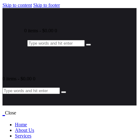
Skip to content
Skip to footer
0 items
-
$0.00
0
0 items
-
$0.00
0
Close
Home
About Us
Services