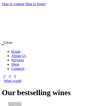
Skip to content
Skip to footer
Close
Home
About Us
Services
Shop
Contacts
facebook-
twitter-
dribble-
instagram
1
x
new
Wine world
Our bestselling wines