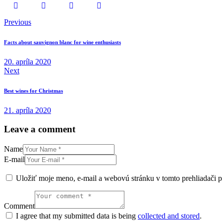
Twitter-
Facebook
Share-
Copy
Navigácia
Previous
new
email
URL
v
Facts about sauvignon blanc for wine enthusiasts
článku
to
20. apríla 2020
Next
clipboard
Best wines for Christmas
21. apríla 2020
Leave a comment
Name
E-mail
Uložiť moje meno, e-mail a webovú stránku v tomto prehliadači 
Comment
I agree that my submitted data is being
collected and stored
.