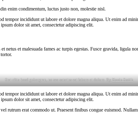
udin enim condimentum, luctus justo non, molestie nisl.
od tempor incididunt ut labore et dolore magna aliqua. Ut enim ad minim
psum dolor sit amet, consectetur adipiscing elit.
 et netus et malesuada fames ac turpis egestas. Fusce gravida, ligula non 
tortor.
Stet clita kasd gubergren, no sea sanctus est labore et dolore. By
Kevin Smith
od tempor incididunt ut labore et dolore magna aliqua. Ut enim ad minim
psum dolor sit amet, consectetur adipiscing elit.
sus, vel rutrum erat commodo ut. Praesent finibus congue euismod. Nullam