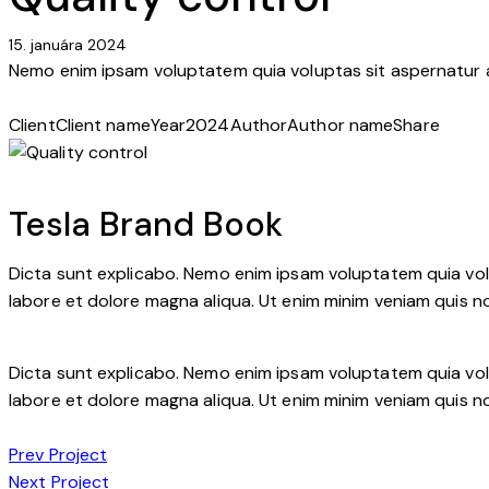
1
x
new
15. januára 2024
Nemo enim ipsam voluptatem quia voluptas sit aspernatur aut
Client
Client name
Year
2024
Author
Author name
Share
Twitter-
Facebook
Share-
Copy
new
email
URL
to
Tesla Brand Book
clipboard
Dicta sunt explicabo. Nemo enim ipsam voluptatem quia volup
labore et dolore magna aliqua. Ut enim minim veniam quis n
Dicta sunt explicabo. Nemo enim ipsam voluptatem quia volup
labore et dolore magna aliqua. Ut enim minim veniam quis n
Navigácia
Prev Project
Next Project