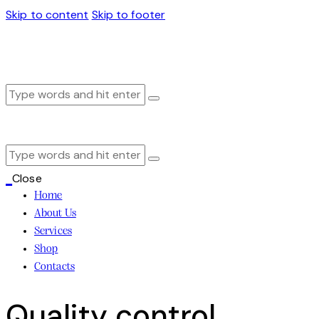
Skip to content
Skip to footer
Close
Home
About Us
Services
Shop
Contacts
facebook-
twitter-
dribble-
instagram
Quality control