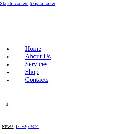
Skip to content
Skip to footer
Home
About Us
Services
Shop
Contacts
facebook-
twitter-
dribble-
instagram
1
x
new
NEWS
14. mája 2020