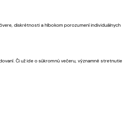
dôvere, diskrétnosti a hlbokom porozumení individuálnych
odovaní. Či už ide o súkromnú večeru, významné stretnutie