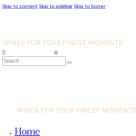
Skip to content
Skip to sidebar
Skip to footer
0 items
-
$0.00
0
Search
Home