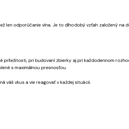
 než len odporúčanie vína. Je to dlhodobý vzťah založený na 
é príležitosti, pri budovaní zbierky aj pri každodennom rozh
olené s maximálnou presnosťou.
váš vkus a vie reagovať v každej situácii.